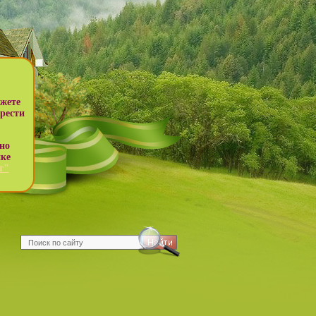
жете
рести
но
ике
т"